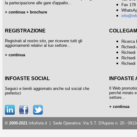
la partecipazione alle gare d'appalto...
Fax 178
WhatsAp
+
continua
+
brochure
info@inf
REGISTRAZIONE
COLLEGAME
Registrati al nostro sito, per ricevere tutti gli
Ricerca 
aggiornamenti relativi al tuo settore...
Richiedi
Richiedi
+
continua
Richiedi
Richiedi
INFOASTE SOCIAL
INFOASTE 
Il Web promotio
Seguici e tieniti aggiornato anche sul social che
perché mirato e 
preferisci
settore...
+ continua
© 2000-2021
InfoAste.it
| Sede Operativa: Via S.T. D'Aquino n. 20 - 091