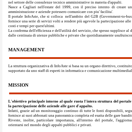
nel settore delle consulenze tecnico amministrative in materia d'appalti.
Nasce a Cagliari nell'estate del 1999, con il preciso intento di creare un
amministrazione e aziende potessero comunicare con piu' facilita'.
Il portale InfoAste, che si colloca nell'ambito del G2B (Government-to-busi
fornisce una serie di servizi volti a rendere più agevole la partecipazione all
costi e tempi per quest'ultimi.
La conferma dell'efficienza e dell'utilità del servizio, che spesso supplisce al de
dalle centinaia di utenze pubbliche e private che quotidianamente usufruisco
MANAGEMENT
La struttura organizzativa di
InfoAste si basa su un organo direttivo, costituit
supportato da uno staff di esperti in informatica e comunicazione multimedia
MISSION
L'obiettivo principale intorno al quale ruota l'intera struttura del portale
la partecipazione delle aziende alle gare d'appalto.
Infatti, grazie ad un monitoraggio continuo di tutte le fonti disponibili, se
fornisce ai suoi abbonati una panoramica completa ed esatta delle gare bandite
Riveste, inoltre, particolare importanza, all'interno del portale, l'aggior
orientarsi nel mondo degli appalti pubblici e privati.