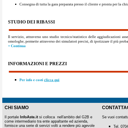
Consegna di tutta la gara preparata presso il cliente e pronta per la 
STUDIO DEI RIBASSI
Il servizio, attraverso uno studio tecnico/statistico delle aggiudicazioni as
omologhe, permette attraverso dei
simulatori
precisi, di ipotizzare il più prob
+ Continua
INFORMAZIONI E PREZZI
Per info e costi
clicca qui
CHI SIAMO
CONTATTA
Il portale
InfoAste.it
si colloca nell'ambito del G2B e
Se vuoi contatt
come intermediario tra ente appaltante ed azienda,
fornisce una serie di servizi volti a rendere più agevole
Tel. 070