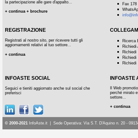
la partecipazione alle gare d'appalto...
Fax 178
WhatsAp
+
continua
+
brochure
info@inf
REGISTRAZIONE
COLLEGAME
Registrati al nostro sito, per ricevere tutti gli
Ricerca 
aggiornamenti relativi al tuo settore...
Richiedi
Richiedi
+
continua
Richiedi
Richiedi
INFOASTE SOCIAL
INFOASTE 
Il Web promotio
Seguici e tieniti aggiornato anche sul social che
perché mirato e 
preferisci
settore...
+ continua
© 2000-2021
InfoAste.it
| Sede Operativa: Via S.T. D'Aquino n. 20 - 091