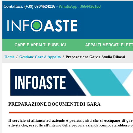
Contattaci: (+39) 0704624216 -
WhatsApp: 3664426163
GARE E APPALTI PUBBLICI
APPALTI MERCATI ELETT
Home
/
Gestione Gare d'Appalto
/ Preparazione Gare e Studio Ribassi
PREPARAZIONE DOCUMENTI DI GARA
Il servizio si affianca ad aziende e professionisti che si occupano di g
attività che, se svolte all'interno della propria azienda, comporterebbero c